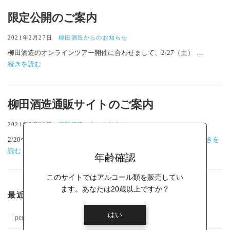
限定公開のご案内
2021年2月27日
柳田酒造からのお知らせ
柳田酒造のオンラインツアー開催に合わせまして、2/27（土）
…
続きを読む
柳田酒造通販サイトのご案内
2021年2月11日
柳田酒造からのお知らせ
2/20〜2/21に「都城市ミート×酒蔵ツーリズム」のモニタ
…
続きを
読む
年齢確認
このサイトではアルコール類を販売してい
ます。あなたは20歳以上ですか？
最近の投稿
はい
「pentatonic DELFIN」発売のお知らせ