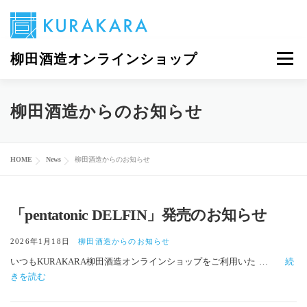
コ
柳田酒造オンラインショップ
メニュ
ン
テ
ン
当サイトについて
PENTATONIC
商品一覧
ツ
柳田酒造からのお知らせ
へ
ス
マイアカウント
0商品
キ
HOME
News
柳田酒造からのお知らせ
ッ
プ
「pentatonic DELFIN」発売のお知らせ
2026年1月18日
柳田酒造からのお知らせ
いつもKURAKARA柳田酒造オンラインショップをご利用いた
…
続
きを読む