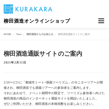
コ
柳田酒造オンラインショップ
メニュ
ン
テ
ン
HOME
News
柳田酒造からのお知らせ
柳田酒造通販サイトのご案内
当サイトについて
PENTATONIC
商品一覧
ツ
へ
ス
マイアカウント
0商品
柳田酒造通販サイトのご案内
キ
ッ
2021年2月11日
プ
2/20〜2/21に「都城市ミート×酒蔵ツーリズム」のモニターツアーが開
催され、柳田酒造でも酒蔵ツアーへの参加者をご案内します。
それにあわせて、イベント期間中の限定で、ツーリズム参加者へ向けた
柳田酒造の商品のインターネット通販サイトを開設いたしました。
ぜひご利用いただき、柳田酒造の本格焼酎をお楽しみください。